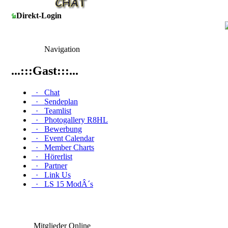
Direkt-Login
Navigation
...:::Gast:::...
·
Chat
·
Sendeplan
·
Teamlist
·
Photogallery R8HL
·
Bewerbung
·
Event Calendar
·
Member Charts
·
Hörerlist
·
Partner
·
Link Us
·
LS 15 ModÂ´s
Mitglieder Online