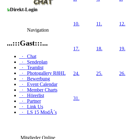
Direkt-Login
10.
11.
12.
Navigation
...:::Gast:::...
17.
18.
19.
·
Chat
·
Sendeplan
·
Teamlist
·
Photogallery R8HL
24.
25.
26.
·
Bewerbung
·
Event Calendar
·
Member Charts
·
Hörerlist
31.
·
Partner
·
Link Us
·
LS 15 ModÂ´s
Mitglieder Online