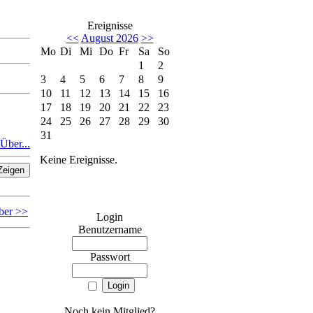
Ereignisse
<<
August 2026
>>
Mo
Di
Mi
Do
Fr
Sa
So
1
2
3
4
5
6
7
8
9
10
11
12
13
14
15
16
17
18
19
20
21
22
23
24
25
26
27
28
29
30
31
Über...
Keine Ereignisse.
ber >>
Login
Benutzername
Passwort
Noch kein Mitglied?