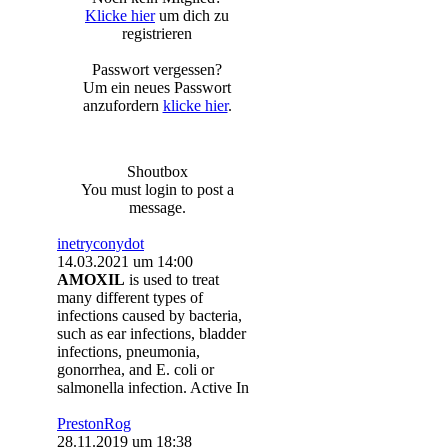
Klicke hier
um dich zu
registrieren
Passwort vergessen?
Um ein neues Passwort
anzufordern
klicke hier
.
Shoutbox
You must login to post a
message.
inetryconydot
14.03.2021 um 14:00
AMOXIL
is used to treat
many different types of
infections caused by bacteria,
such as ear infections, bladder
infections, pneumonia,
gonorrhea, and E. coli or
salmonella infection. Active In
PrestonRog
28.11.2019 um 18:38