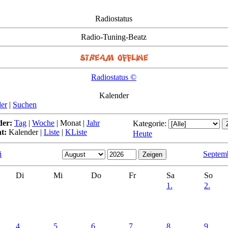
Radiostatus
Radio-Tuning-Beatz
Radiostatus ©
Kalender
er
|
Suchen
der:
Tag
|
Woche
|
Monat
|
Jahr
Kategorie:
t:
Kalender
|
Liste
|
KListe
Heute
i
Septem
Di
Mi
Do
Fr
Sa
So
1.
2.
4.
5.
6.
7.
8.
9.