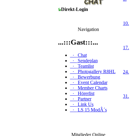
Direkt-Login
10.
Navigation
...:::Gast:::...
17.
·
Chat
·
Sendeplan
·
Teamlist
·
Photogallery R8HL
24.
·
Bewerbung
·
Event Calendar
·
Member Charts
·
Hörerlist
31.
·
Partner
·
Link Us
·
LS 15 ModÂ´s
Mitglieder Online