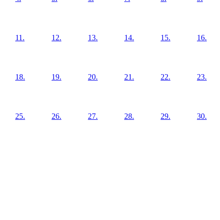
11.
12.
13.
14.
15.
16.
18.
19.
20.
21.
22.
23.
25.
26.
27.
28.
29.
30.