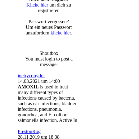
Klicke hier
um dich zu
registrieren
Passwort vergessen?
Um ein neues Passwort
anzufordern
klicke hier
.
Shoutbox
You must login to post a
message.
inetryconydot
14.03.2021 um 14:00
AMOXIL
is used to treat
many different types of
infections caused by bacteria,
such as ear infections, bladder
infections, pneumonia,
gonorrhea, and E. coli or
salmonella infection. Active In
PrestonRog
28.11.2019 um 18:38