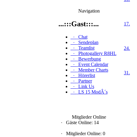
Navigation
...:::Gast:::...
17.
·
Chat
·
Sendeplan
·
Teamlist
24.
·
Photogallery R8HL
·
Bewerbung
·
Event Calendar
·
Member Charts
31.
·
Hörerlist
·
Partner
·
Link Us
·
LS 15 ModÂ´s
Mitglieder Online
·
Gäste Online: 14
·
Mitglieder Online: 0