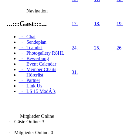
Navigation
...:::Gast:::...
17.
18.
19.
·
Chat
·
Sendeplan
·
Teamlist
24.
25.
26.
·
Photogallery R8HL
·
Bewerbung
·
Event Calendar
·
Member Charts
31.
·
Hörerlist
·
Partner
·
Link Us
·
LS 15 ModÂ´s
Mitglieder Online
·
Gäste Online: 3
·
Mitglieder Online: 0