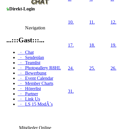
Direkt-Login
10.
11.
12.
Navigation
...:::Gast:::...
17.
18.
19.
·
Chat
·
Sendeplan
·
Teamlist
·
Photogallery R8HL
24.
25.
26.
·
Bewerbung
·
Event Calendar
·
Member Charts
·
Hörerlist
31.
·
Partner
·
Link Us
·
LS 15 ModÂ´s
Mitglieder Online