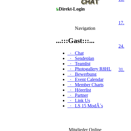
Direkt-Login
17.
Navigation
...:::Gast:::...
24.
·
Chat
·
Sendeplan
·
Teamlist
·
Photogallery R8HL
31.
·
Bewerbung
·
Event Calendar
·
Member Charts
·
Hörerlist
·
Partner
·
Link Us
·
LS 15 ModÂ´s
Mitglieder Online