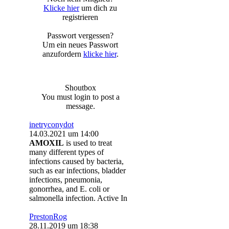
Klicke hier
um dich zu
registrieren
Passwort vergessen?
Um ein neues Passwort
anzufordern
klicke hier
.
Shoutbox
You must login to post a
message.
inetryconydot
14.03.2021 um 14:00
AMOXIL
is used to treat
many different types of
infections caused by bacteria,
such as ear infections, bladder
infections, pneumonia,
gonorrhea, and E. coli or
salmonella infection. Active In
PrestonRog
28.11.2019 um 18:38