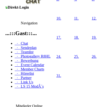
Direkt-Login
10.
11.
12.
Navigation
...:::Gast:::...
17.
18.
19.
·
Chat
·
Sendeplan
·
Teamlist
·
Photogallery R8HL
24.
25.
26.
·
Bewerbung
·
Event Calendar
·
Member Charts
·
Hörerlist
31.
·
Partner
·
Link Us
·
LS 15 ModÂ´s
Mitglieder Online