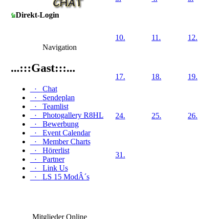
Direkt-Login
10.
11.
12.
Navigation
...:::Gast:::...
17.
18.
19.
·
Chat
·
Sendeplan
·
Teamlist
·
Photogallery R8HL
24.
25.
26.
·
Bewerbung
·
Event Calendar
·
Member Charts
·
Hörerlist
31.
·
Partner
·
Link Us
·
LS 15 ModÂ´s
Mitglieder Online