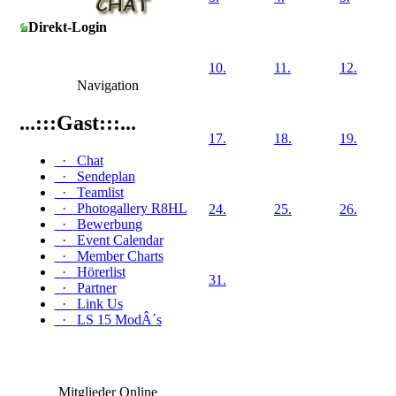
Direkt-Login
10.
11.
12.
Navigation
...:::Gast:::...
17.
18.
19.
·
Chat
·
Sendeplan
·
Teamlist
·
Photogallery R8HL
24.
25.
26.
·
Bewerbung
·
Event Calendar
·
Member Charts
·
Hörerlist
31.
·
Partner
·
Link Us
·
LS 15 ModÂ´s
Mitglieder Online