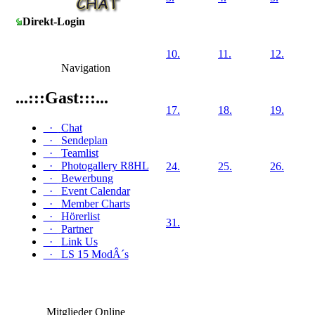
Direkt-Login
10.
11.
12.
Navigation
...:::Gast:::...
17.
18.
19.
·
Chat
·
Sendeplan
·
Teamlist
·
Photogallery R8HL
24.
25.
26.
·
Bewerbung
·
Event Calendar
·
Member Charts
·
Hörerlist
31.
·
Partner
·
Link Us
·
LS 15 ModÂ´s
Mitglieder Online