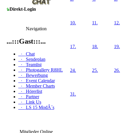
Direkt-Login
10.
11.
12.
Navigation
...:::Gast:::...
17.
18.
19.
·
Chat
·
Sendeplan
·
Teamlist
·
Photogallery R8HL
24.
25.
26.
·
Bewerbung
·
Event Calendar
·
Member Charts
·
Hörerlist
31.
·
Partner
·
Link Us
·
LS 15 ModÂ´s
Mitglieder Online