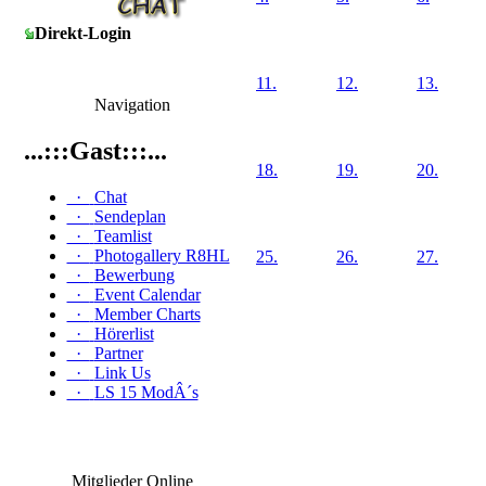
Direkt-Login
11.
12.
13.
Navigation
...:::Gast:::...
18.
19.
20.
·
Chat
·
Sendeplan
·
Teamlist
·
Photogallery R8HL
25.
26.
27.
·
Bewerbung
·
Event Calendar
·
Member Charts
·
Hörerlist
·
Partner
·
Link Us
·
LS 15 ModÂ´s
Mitglieder Online