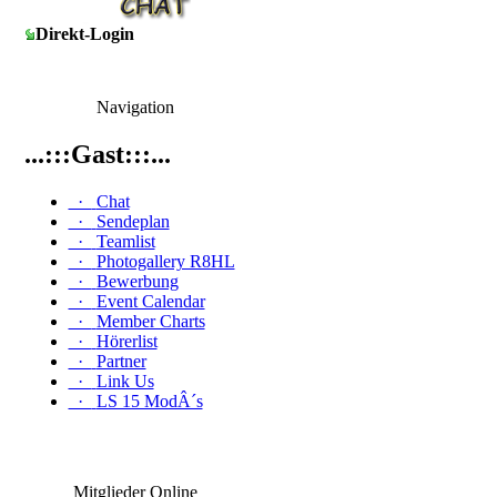
Direkt-Login
Navigation
...:::Gast:::...
·
Chat
·
Sendeplan
·
Teamlist
·
Photogallery R8HL
·
Bewerbung
·
Event Calendar
·
Member Charts
·
Hörerlist
·
Partner
·
Link Us
·
LS 15 ModÂ´s
Mitglieder Online