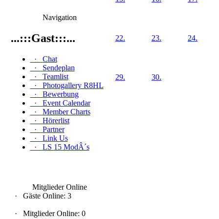
Navigation
...:::Gast:::...
22.
23.
24.
·
Chat
·
Sendeplan
·
Teamlist
29.
30.
·
Photogallery R8HL
·
Bewerbung
·
Event Calendar
·
Member Charts
·
Hörerlist
·
Partner
·
Link Us
·
LS 15 ModÂ´s
Mitglieder Online
·
Gäste Online: 3
·
Mitglieder Online: 0